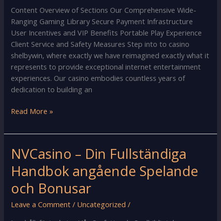
Content Overview of Sections Our Comprehensive Wide-
Ranging Gaming Library Secure Payment Infrastructure
User Incentives and VIP Benefits Portable Play Experience
Client Service and Safety Measures Step into to casino
shelbywin, where exactly we have reimagined exactly what it
represents to provide exceptional internet entertainment
experiences. Our casino embodies countless years of
dedication to building an
ShelbyWin
Read More »
Casino:
Your
Entry
NVCasino – Din Fullständiga
Point
Handbok angående Spelande
to
Top-
och Bonusar
Tier
Gaming
Leave a Comment
/
Uncategorized
/
Entertainment