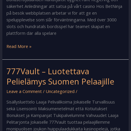
säkerhet Anledningar att satsa på vårt casino Hos BetNinja
på besök webbplatsen arbetar vi för att ge en
spelupplevelse som slår förväntningarna. Med över 3000
slots och hundratals bordsspel har teamet skapat en
plattform där alla spelare
BetNinja
Read More »
–
Din
Perfekta
777Vault – Luotettava
Plats
Pelielämys Suomen Pelaajille
för
Kasinospel
Leave a Comment
/
Uncategorized
/
Sisällysluettelo Laaja Pelivalikoima Jokaiselle Turvallisuus
sekä Lisensointi Maksumenetelmät että Kotiutukset
Bonukset ja Kampanjat Tukipalvelumme Vahvuudet Laaja
Pelitarjonta Jokaiselle 777Vault tuottaa pelaajillemme
monipuolisen joukon huippulaadukkaita kasinopelejä, jotka