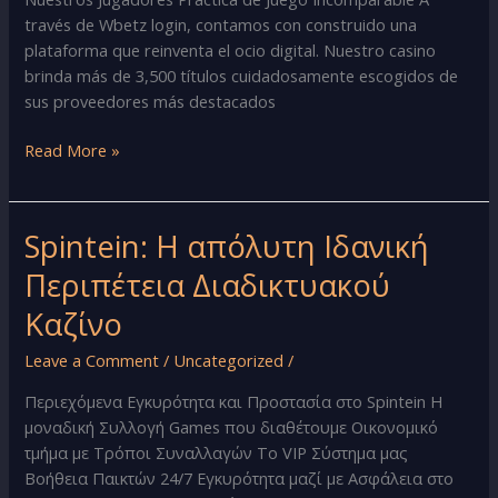
través de Wbetz login, contamos con construido una
plataforma que reinventa el ocio digital. Nuestro casino
brinda más de 3,500 títulos cuidadosamente escogidos de
sus proveedores más destacados
Wbetz:
Read More »
Tu
propio
Destino
Spintein: Η απόλυτη Ιδανική
Premium
Περιπέτεια Διαδικτυακού
para
Diversión
Καζίνο
de
Fortuna
Leave a Comment
/
Uncategorized
/
en
Περιεχόμενα Εγκυρότητα και Προστασία στο Spintein Η
Línea
μοναδική Συλλογή Games που διαθέτουμε Οικονομικό
τμήμα με Τρόποι Συναλλαγών Το VIP Σύστημα μας
Βοήθεια Παικτών 24/7 Εγκυρότητα μαζί με Ασφάλεια στο