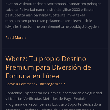
ovat on valikoitu tarkasti täyttämään kotimaisten pelaajien
toiveita. Pelivalikoimamme sisältää ylitse 2000 erilaista
pelituotetta alan parhailta tuottajilta, mikä takaa
monipuolisen ja hauskan pelaamiskokemuksen kaikille
kävijälle. Sivustomme on rakennettu helppokäyttöisyyden
777Vault
Read More »
–
Luotettava
Pelielämys
Wbetz: Tu propio Destino
Suomen
Premium para Diversión de
Pelaajille
Fortuna en Línea
Leave a Comment
/
Uncategorized
/
Contenido Experiencia de Gaming Incomparable Seguridad
y Licencias Verificadas Métodos de Pago Flexibles
Programa de Recompensas Exclusivo Soporte Dedicado a
Nuestros Jugadores Práctica de Juego Incomparable A