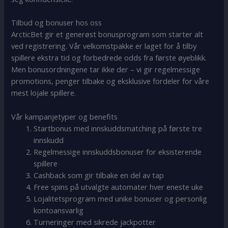
Tilbud og bonuser hos oss
ArcticBet gir et generøst bonusprogram som starter alt
ved registrering. Vår velkomstpakke er laget for å tilby
spillere ekstra tid og forbedrede odds fra første øyeblikk.
Men bonusordningene tar ikke der – vi gir regelmessige
promotions, penger tilbake og eksklusive fordeler for våre
mest lojale spillere.
Vår kampanjetyper og benefits
Startbonus med innskuddsmatching på første tre
innskudd
Regelmessige innskuddsbonuser for eksisterende
spillere
Cashback som gir tilbake en del av tap
Free spins på utvalgte automater hver eneste uke
Lojalitetsprogram med unike bonuser og personlig
kontoansvarlig
Turneringer med sikrede jackpotter