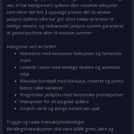
uke. Vi har kategorisert spillene våre i intuitive seksjoner
som sikrer det lett å oppdage pressis det du ønsker.
Jackpot-spillene våre har gitt store beløp av kroner til
heldige vinnere, og vedvarende jackpot-system garanterer
at gevinstpottene øker til massive summer.
Kategorier ved ArcticBet
Videoslots med innovative funksjoner og fantastisk
moro
Levende casino med virkelige dealere og autentisk
miljø
Klassiske bordspill med blackjack, roulette og punto
banco i ulike varianter
Progressive jackpots med fantastiske premiepotter
Videopoker for strategiske spillere
Scratch cards og øvrige instant win-spill
Trygge og raske transaksjonsløsninger
Betalingstransaksjoner skal være både greie, sikre og