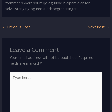
fremmer sikkert spillmiljø og tilbyr hjelpemidler for
selvutstenging og innskuddsbegrensninger.
←
Previous Post
Next Post
→
Leave a Comment
Your email address will not be published.
Required
fields are marked
*
Type
here..