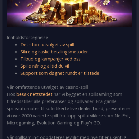
Innholdsfortegnelse
Det store utvalget av spill
Sikre og raske betalingsmetoder
Tilbud og kampanjer ved oss
Spille når og alltid du vil
Support som døgnet rundt er tilstede
Vår omfattende utvalget av casino-spill
Hos
besøk nettstedet
har vi bygget en spillsamling som
tilfredsstiller alle preferanser og spillvaner. Fra gamle
spilleautomater til sofistikerte live dealer-bord, presenterer
vi over 2000 varierte spill fra topp spillutviklere som NetEnt,
Microgaming, Evolution Gaming og Play’n GO.
Vår spillsamling oppdateres jevnlig med nye titler ukentlig