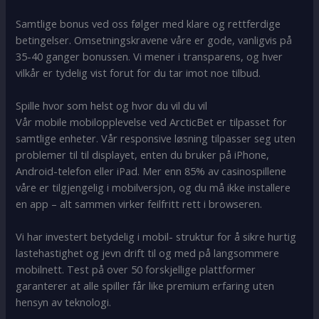
Samtlige bonus ved oss følger med klare og rettferdige
betingelser. Omsetningskravene våre er gode, vanligvis på
35-40 ganger bonussen. Vi mener i transparens, og hver
vilkår er tydelig vist forut for du tar imot noe tilbud.
Spille hvor som helst og hvor du vil du vil
Vår mobile mobilopplevelse ved ArcticBet er tilpasset for
samtlige enheter. Vår responsive løsning tilpasser seg uten
problemer til til displayet, enten du bruker på iPhone,
Android-telefon eller iPad. Mer enn 85% av casinospillene
våre er tilgjengelig i mobilversjon, og du må ikke installere
en app – alt sammen virker feilfritt rett i browseren.
Vi har investert betydelig i mobil- struktur for å sikre hurtig
lastehastighet og jevn drift til og med på langsommere
mobilnett. Test på over 50 forskjellige plattformer
garanterer at alle spiller får like premium erfaring uten
hensyn av teknologi.