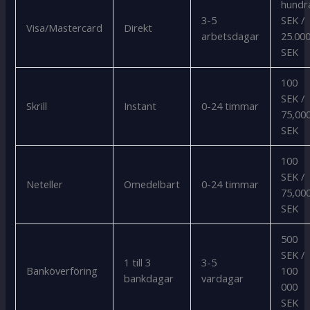
hundr
3-5
SEK /
Visa/Mastercard
Direkt
arbetsdagar
25.00
SEK
100
SEK /
Skrill
Instant
0-24 timmar
75,00
SEK
100
SEK /
Neteller
Omedelbart
0-24 timmar
75,00
SEK
500
SEK /
1 till 3
3-5
Banköverföring
100
bankdagar
vardagar
000
SEK