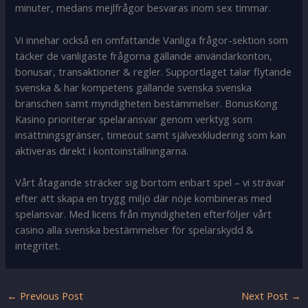
minuter, medans mejlfrågor besvaras inom sex timmar.
Vi innehar också en omfattande Vanliga frågor-sektion som
täcker de vanligaste frågorna gällande användarkonton,
bonusar, transaktioner & regler. Supportlaget talar flytande
svenska & har kompetens gällande svenska svenska
branschen samt myndigheten bestämmelser. BonusKong
Kasino prioriterar spelaransvar genom verktyg som
insättningsgränser, timeout samt självexkludering som kan
aktiveras direkt i kontoinställningarna.
Vårt åtagande sträcker sig bortom enbart spel – vi strävar
efter att skapa en trygg miljö där nöje kombineras med
spelansvar. Med licens från myndigheten efterföljer vårt
casino alla svenska bestämmelser för spelarskydd &
integritet.
←
Previous Post
Next Post
→