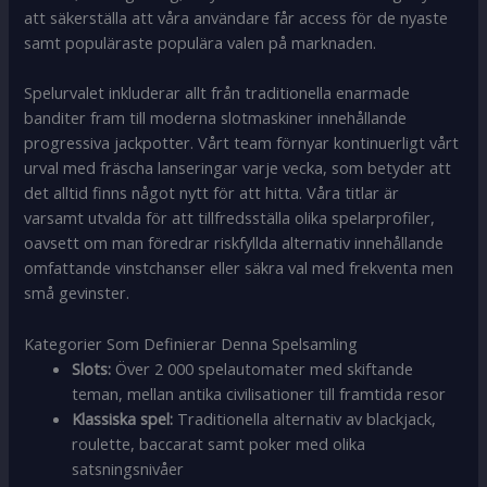
att säkerställa att våra användare får access för de nyaste
samt populäraste populära valen på marknaden.
Spelurvalet inkluderar allt från traditionella enarmade
banditer fram till moderna slotmaskiner innehållande
progressiva jackpotter. Vårt team förnyar kontinuerligt vårt
urval med fräscha lanseringar varje vecka, som betyder att
det alltid finns något nytt för att hitta. Våra titlar är
varsamt utvalda för att tillfredsställa olika spelarprofiler,
oavsett om man föredrar riskfyllda alternativ innehållande
omfattande vinstchanser eller säkra val med frekventa men
små gevinster.
Kategorier Som Definierar Denna Spelsamling
Slots:
Över 2 000 spelautomater med skiftande
teman, mellan antika civilisationer till framtida resor
Klassiska spel:
Traditionella alternativ av blackjack,
roulette, baccarat samt poker med olika
satsningsnivåer