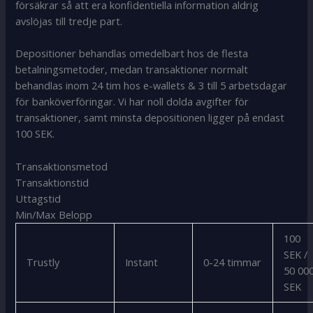
försäkrar så att era konfidentiella information aldrig
avslöjas till tredje part.
Depositioner behandlas omedelbart hos de flesta
betalningsmetoder, medan transaktioner normalt
behandlas inom 24 tim hos e-wallets & 3 till 5 arbetsdagar
för banköverföringar. Vi har noll dolda avgifter för
transaktioner, samt minsta depositionen ligger på endast
100 SEK.
Transaktionsmetod
Transaktionstid
Uttagstid
Min/Max Belopp
100
SEK /
Trustly
Instant
0-24 timmar
50 00
SEK