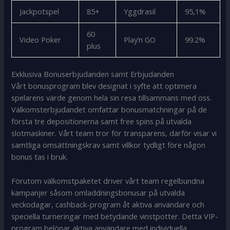
Jackpotspel
85+
Yggdrasil
95,1%
60
Video Poker
Play’n GO
99.2%
plus
Exklusiva Bonuserbjudanden samt Erbjudanden
Vårt bonusprogram blev designat i syfte att optimera
spelarens värde genom hela sin resa tillsammans med oss.
Välkomsterbjudandet omfattar bonusmatchningar på de
första tre depositionerna samt free spins på utvalda
slotmaskiner. Vårt team tror för transparens, därför visar vi
samtliga omsättningskrav samt villkor tydligt före någon
bonus tas i bruk.
Förutom välkomstpaketet driver vårt team regelbundna
kampanjer såsom omladdningsbonusar på utvalda
veckodagar, cashback-program åt aktiva användare och
speciella turneringar med betydande vinstpotter. Detta VIP-
program belönar aktiva användare med individuella