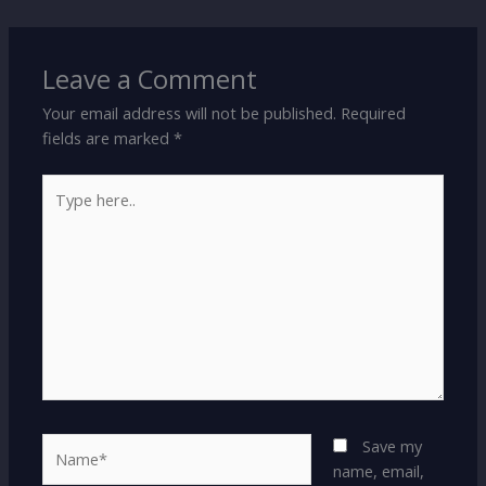
Leave a Comment
Your email address will not be published.
Required
fields are marked
*
Type
here..
Name*
Save my
name, email,