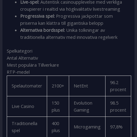
Live-spel:
Autentisk casinoupplevelse med verkliga
croupierer i realtid via högkvalitativ livestreaming
Progressiva spel:
Progressiva jackpottar som
priserna kan klättra till gigantiska belopp
Alternativa bordsspel:
Unika tolkningar av
traditionella alternativ med innovativa regelverk
Spelkategori
Antal Alternativ
Mest populära Tillverkare
RTP-medel
96.2
Spelautomater
2100+
NetEnt
procent
150
Evolution
98.5
Live Casino
plus
Gaming
procent
Traditionella
400
Microgaming
97,8%
spel
plus