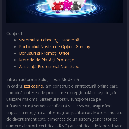
Conținut
Sistemul și Tehnologii Modernă
Portofoliul Nostru de Opțiuni Gaming
Bonusuri și Promoții Unice
Metode de Plată și Protecție
Asistență Profesional Non-Stop
Infrastructura și Soluții Tech Modernă
În cadrul
Izzi casino
, am construit o arhitectură online care
combină puterea de procesare excepțională cu ușurința în
utilizare maximă. Sistemul nostru funcționează pe
infrastructură server certificată SSL 256-biți, asigurând
criptarea integrală a informațiilor jucătorilor. Motorul nostru
de divertisment este alimentat de un sistem generator de
numere aleatorii certificat (RNG) autentificat de laboratoare