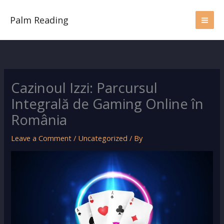
Skip
to
Palm Reading
content
Cazinoul Izzi: Parcursul
Integrală de Gaming Online în
România
Leave a Comment
/
Uncategorized
/ By