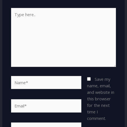
Type
here..
Name*
Save my
name, email,
and website in
this browser
Email*
for the next
time I
comment.
Website