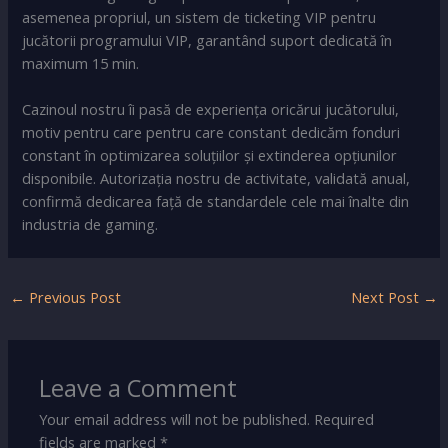
asemenea propriul, un sistem de ticketing VIP pentru
jucătorii programului VIP, garantând suport dedicată în
maximum 15 min.
Cazinoul nostru îi pasă de experiența oricărui jucătorului,
motiv pentru care pentru care constant dedicăm fonduri
constant în optimizarea soluțiilor și extinderea opțiunilor
disponibile. Autorizația nostru de activitate, validată anual,
confirmă dedicarea față de standardele cele mai înalte din
industria de gaming.
←
Previous Post
Next Post
→
Leave a Comment
Your email address will not be published.
Required
fields are marked
*