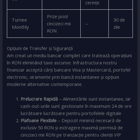
cerințe
Prize pool
Turnee
30 de
cincizeci mii
–
Monthly
zile
RON
Opțiuni de Transfer și Siguranță
Am creat un mediu bancar complet care tratează operațiuni
în RON eliminând taxe ascunse. Infrastructura nostru
financiar acceptă cărți bancare Visa și Mastercard, portofel
electronic, viramente prin bancă instantanee și opțiuni
moderne alternative contemporane.
Prelucrare Rapidă
– Alimentările sunt instantanee, iar
cash-out-urile sunt gestionate în maximum 24 de ore
lucrătoare lucrătoare pentru portofelele digitale
Plafoane Flexibile
– Depozit minimă necesară de
exclusiv 50 RON și extragere maximă permisă de
cincizeci mii RON pe tranzacție pentru clienții VIP