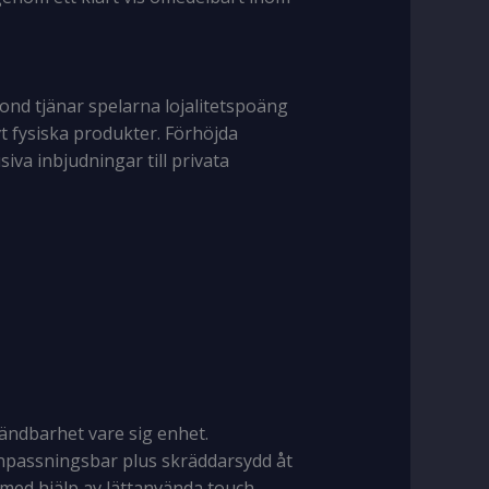
ond tjänar spelarna lojalitetspoäng
vt fysiska produkter. Förhöjda
iva inbjudningar till privata
ändbarhet vare sig enhet.
anpassningsbar plus skräddarsydd åt
med hjälp av lättanvända touch-