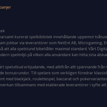
panjer
tek
varsamt kurerat spelbibliotek innehållande uppemot tvåtus
am jobbar via leverantörer som NetEnt AB, Microgaming, E
å att alla spelstund bibehåller maximal standard. Vårt Digit
dern spelmiljö på vilken alla användare kan hitta sina älska
rt spelutbud erbjudande, med alltifrån allt spännande från t
 bonusrundor. Till spelare som verkligen föredrar klassiskt
nt med blackjack, roulettespel, baccarat och pokervariante
verkan tillsammans med etablerade leverantörer i syfte att