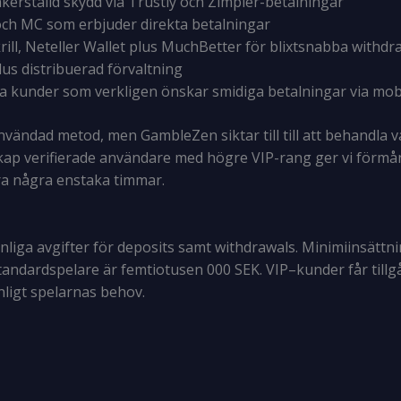
kerställd skydd via Trustly och Zimpler-betalningar
och MC som erbjuder direkta betalningar
ill, Neteller Wallet plus MuchBetter för blixtsnabba withdr
plus distribuerad förvaltning
a kunder som verkligen önskar smidiga betalningar via mob
nvändad metod, men GambleZen siktar till till att behandla 
skap verifierade användare med högre VIP-rang ger vi förmå
ara några enstaka timmar.
iga avgifter för deposits samt withdrawals. Minimiinsättn
tandardspelare är femtiotusen 000 SEK. VIP–kunder får tillg
nligt spelarnas behov.