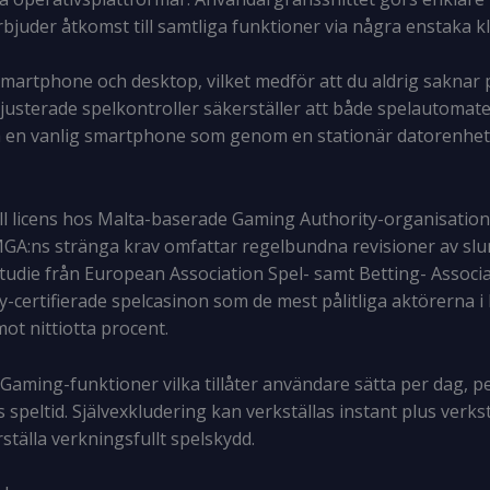
uder åtkomst till samtliga funktioner via några enstaka kli
 smartphone och desktop, vilket medför att du aldrig saknar p
usterade spelkontroller säkerställer att både spelautomate
 på en vanlig smartphone som genom en stationär datorenhet
l licens hos Malta-baserade Gaming Authority-organisation
MGA:ns stränga krav omfattar regelbundna revisioner av sl
 studie från European Association Spel- samt Betting- Assoc
-certifierade spelcasinon som de mest pålitliga aktörern
t nittiotta procent.
aming-funktioner vilka tillåter användare sätta per dag, per
s speltid. Självexkludering kan verkställas instant plus verk
rställa verkningsfullt spelskydd.