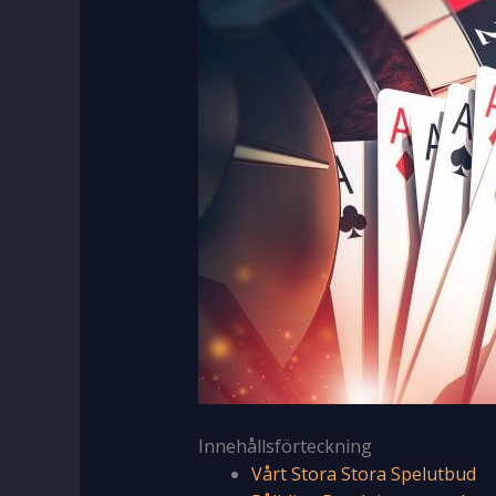
Innehållsförteckning
Vårt Stora Stora Spelutbud