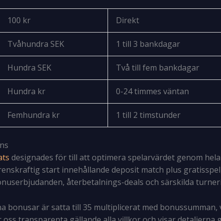
100 kr
Direkt
Tvåhundra SEK
1 till 3 bankdagar
Hundra SEK
Två till fem bankdagar
Hundra kr
0-24 timmes väntan
Femhundra kr
1 till 2 timstunder
ons
ats
designades för till att optimera spelarvärdet genom hel
enskraftig start innehållande deposit match plus gratisspe
bonuserbjudanden, återbetalnings-deals och särskilda turner
 bonusar är satta till 35 multiplicerat med bonussumman, 
oss transparenta gällande alla villkor och visar detaljerna