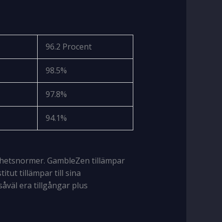
96.2 Procent
98.5%
97.8%
94.1%
erhetsnormer. GambleZen tillämpar
tut tillämpar till sina
såväl era tillgångar plus