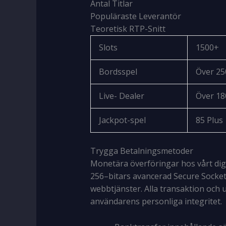
Antal Titlar
Populäraste Leverantör
Teoretisk RTP-Snitt
Slots
1500+
Bordsspel
Över 25
Live- Dealer
Över 18
Jackpot-spel
85 Plus
Trygga Betalningsmetoder
Monetära överföringar hos vårt dig
256–bitars avancerad Secure Socket L
webbtjänster. Alla transaktion och u
användarens personliga integritet.