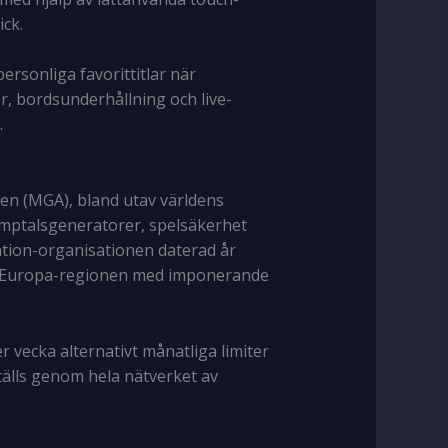
ck.
ersonliga favorittitlar när
r, bordsunderhållning och live-
.
en (MGA), bland utav världens
umptalsgeneratorer, spelsäkerhet
iation-organisationen daterad år
a i Europa-regionen med imponerande
 vecka alternativt månatliga limiter
ställs genom hela nätverket av