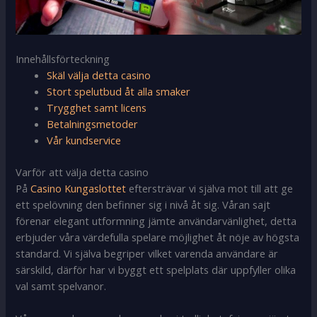
Innehållsförteckning
Skäl välja detta casino
Stort spelutbud åt alla smaker
Trygghet samt licens
Betalningsmetoder
Vår kundservice
Varför att välja detta casino
På
Casino Kungaslottet
eftersträvar vi själva mot till att ge
ett spelövning den befinner sig i nivå åt sig. Våran sajt
förenar elegant utformning jämte användarvänlighet, detta
erbjuder våra värdefulla spelare möjlighet åt nöje av högsta
standard. Vi själva begriper vilket varenda användare är
särskild, därför har vi byggt ett spelplats där uppfyller olika
val samt spelvanor.