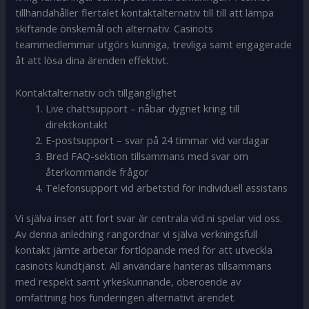
tillhandahåller flertalet kontaktalternativ till till att lämpa
skiftande önskemål och alternativ. Casinots
teammedlemmar utgörs kunniga, trevliga samt engagerade
åt att lösa dina ärenden effektivt.
Kontaktalternativ och tillgänglighet
Live chattsupport – nåbar dygnet kring till
direktkontakt
E-postsupport – svar på 24 timmar vid vardagar
Bred FAQ-sektion tillsammans med svar om
återkommande frågor
Telefonsupport vid arbetstid för individuell assistans
Vi själva inser att fort svar är centrala vid ni spelar vid oss.
Av denna anledning rangordnar vi själva verkningsfull
kontakt jämte arbetar fortlöpande med för att utveckla
casinots kundtjänst. All användare hanteras tillsammans
med respekt samt yrkeskunnande, oberoende av
omfattning hos funderingen alternativt ärendet.