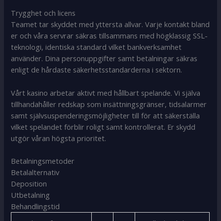
Trygghet och licens
Teamet tar skyddet med yttersta allvar. Varje kontakt bland
er och våra servrar säkras tillsammans med högklassig SSL-
teknologi, identiska standard vilket bankverksamhet
använder. Dina personuppgifter samt betalningar säkras
enligt de hårdaste säkerhetsstandarderna i sektorn.
Vårt kasino arbetar aktivt med hållbart spelande. Vi själva
tillhandahåller redskap som insättningsgränser, tidsalarmer
samt självsuspenderingsmöjligheter till för att säkerställa
vilket spelandet förblir roligt samt kontrollerat. Er skydd
utgör våran högsta prioritet.
Betalningsmetoder
Betalalternativ
Deposition
Utbetalning
Behandlingstid