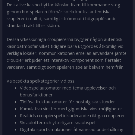
Detta live kasino flyttar känslan fram till kommande steg
genom hur spelaren förmår spela kontra autentiska
krupiérer i realtid, samtligt strömmat i högupplösande
standard rakt till er skärm.
Dessa yrkeskunniga croupiérerna bygger någon autentisk
kasinoatmosfär vilket tidigare bara utgjordes åtkomlig vid
verkliga lokaler. Kommunikationen emellan användare jämte
croupier erbjuder ett interaktiv komponent som flertalet
värderar, samtidigt som spelaren spelar bekväm hemifrån.
Välbesökta spelkategorier vid oss
Videospelautomater med tema upplevelser och
bonusfunktioner
Tidlösa fruktautomater för nostalgiska stunder
Kumulativa vinster med gigantiska vinstmöjligheter
Realtids croupiérspel inkluderande riktiga croupierer
Skraplotter och ytterligare snabbspel
Digitala sportsimulationer åt varierad underhållning