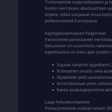
Toimintamme nojaa selkeyteen ja tas
kunkin kierroksen absoluuttisen sa
ohjeita, mitkä suojaavat sinua käy
pelilisensseistä Euroopassa.
Käyttäjäkokemuksen Pääpiirteet
Panostimme panostaneet merkittävä
liikkuminen on suunniteltu rakennettu
käytettävissä on koko ajan jotakin r
Sujuvat rahastot tyypillisesti 
Kotimainen sivusto sekä asia
Älylaitteille pelit saumattom
Kontrolloitavan pelin vaihto
Kanta-asiakasjärjestelmä aktiiv
Laaja Pelivalikoimamme
Pelitarjontamme sisältää reilusti 3