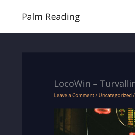
Skip
to
Palm Reading
content
LocoWin – Turvalli
Leave a Comment
/
Uncategorized
/