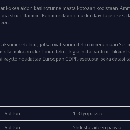
ät kokea aidon kasinotunnelmasta kotoaan kodistaan. Ammat
uorana studioltamme. Kommunikointi muiden käyttäjien sekä 
seen.
sumenetelmiä, jotka ovat suunniteltu nimenomaan Suomen 
ksella, mikä on identtinen teknologia, mitä pankkiiriliikkeet 
i käyttö noudattaa Euroopan GDPR-asetusta, sekä datasi tall
Välitön
1-3 työpäivää
Välitön
Yhdestä viiteen päivää