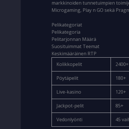
markkinoiden tunnetuimpien toimij
Microgaming, Play n GO sekä Pragma
Pelikategoriat
Pelikategoria
Pelitarjonnan Määrä
Suosituimmat Teemat
Keskimääräinen RTP
Kolikkopelit
2400+
Pöytäpelit
180+
Live-kasino
120+
Jackpot-pelit
85+
Vedonlyönti
45 va