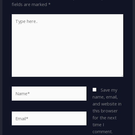
fields are marked
*
Type
here..
Name*
Save my
name, email,
and website in
this browser
Email*
for the next
time I
comment.