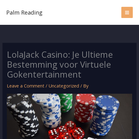
Skip
to
Palm Reading
content
LolaJack Casino: Je Ultieme
Bestemming voor Virtuele
Gokentertainment
Leave a Comment
/
Uncategorized
/ By