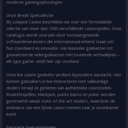
moderne gamingoplossingen.
Onze Brede Spelcollectie
Bij LolaJack Casino beschikken we over een formidabele
selectie van meer dan 1000 verschillende casinospellen. Onze
catalogus wordt voorzien door toonaangevende
softwareleveranciers die internationaal erkend staan om
hun standaard en innovatie. Van klassieke gokkasten tot
geavanceerde videogokkasten met boeiende verhaallijnen –
elk type gamer vindt hier zijn voorkeur.
Onze live casino gedeelte verdient bijzondere aandacht. Hier
kunnen gebruikers in live interacteren met vakkundige
dealers terwijl ze genieten van authentieke casinotafels.
Roulettespellen, blackjack, punto banco en poker worden
gestreamd vanuit state-of-the-art studio’s, waardoor de
ambiance van een fysiek casino meteen naar je woonkamer
komt.
Favoriete Spelcategorieën