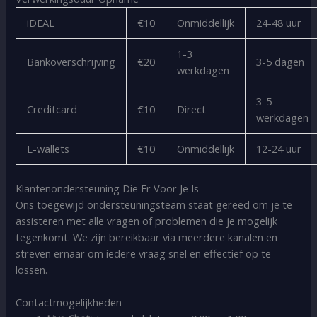
iDEAL
€10
Onmiddellijk
24-48 uur
1-3
Bankoverschrijving
€20
3-5 dagen
werkdagen
3-5
Creditcard
€10
Direct
werkdagen
E-wallets
€10
Onmiddellijk
12-24 uur
Klantenondersteuning Die Er Voor Je Is
Ons toegewijd ondersteuningsteam staat gereed om je te
assisteren met alle vragen of problemen die je mogelijk
tegenkomt. We zijn bereikbaar via meerdere kanalen en
streven ernaar om iedere vraag snel en effectief op te
lossen.
Contactmogelijkheden