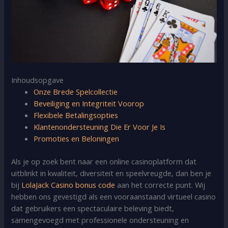
Inhoudsopgave
Onze Brede Spelcollectie
Beveiliging en Integriteit Voorop
Flexibele Betalingsopties
Klantenondersteuning Die Er Voor Je Is
Promoties en Beloningen
Als je op zoek bent naar een online casinoplatform dat
uitblinkt in kwaliteit, diversiteit en speelvreugde, dan ben je
bij
LolaJack Casino bonus code
aan het correcte punt. Wij
hebben ons gevestigd als een vooraanstaand virtueel casino
dat gebruikers een spectaculaire beleving biedt,
samengevoegd met professionele ondersteuning en