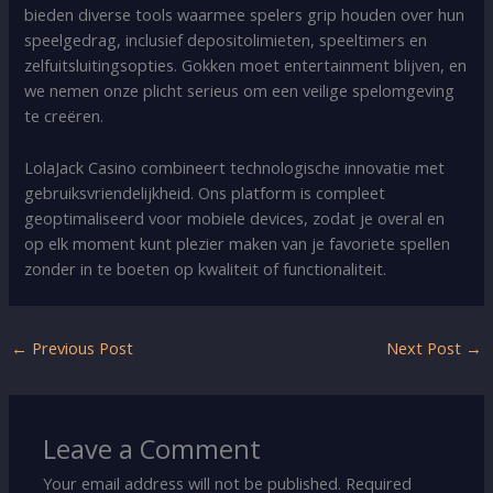
bieden diverse tools waarmee spelers grip houden over hun
speelgedrag, inclusief depositolimieten, speeltimers en
zelfuitsluitingsopties. Gokken moet entertainment blijven, en
we nemen onze plicht serieus om een veilige spelomgeving
te creëren.
LolaJack Casino combineert technologische innovatie met
gebruiksvriendelijkheid. Ons platform is compleet
geoptimaliseerd voor mobiele devices, zodat je overal en
op elk moment kunt plezier maken van je favoriete spellen
zonder in te boeten op kwaliteit of functionaliteit.
←
Previous Post
Next Post
→
Leave a Comment
Your email address will not be published.
Required