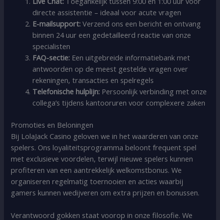
Live Chat:
Toegankelijk tussen 9:00 en 1:00 uur voor
directe assistentie – ideaal voor acute vragen
E-mailsupport:
Verzend ons een bericht en ontvang
binnen 24 uur een gedetailleerd reactie van onze
specialisten
FAQ-sectie:
Een uitgebreide informatiebank met
antwoorden op de meest gestelde vragen over
rekeningen, transacties en spelregels
Telefonische hulplijn:
Persoonlijk verbinding met onze
collega’s tijdens kantooruren voor complexere zaken
Promoties en Beloningen
Bij LolaJack Casino geloven we in het waarderen van onze
spelers. Ons loyaliteitsprogramma beloont frequent spel
met exclusieve voordelen, terwijl nieuwe spelers kunnen
profiteren van een aantrekkelijk welkomstbonus. We
organiseren regelmatig toernooien en acties waarbij
gamers kunnen wedijveren om extra prijzen en bonussen.
Verantwoord gokken staat voorop in onze filosofie. We