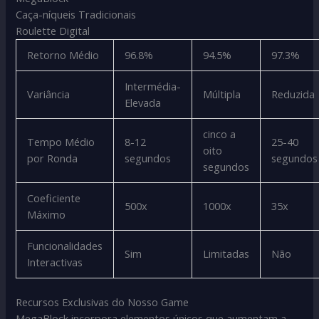
Caça-níqueis Tradicionais
Roulette Digital
Retorno Médio
96.8%
94.5%
97.3%
Intermédia-
Variância
Múltipla
Reduzida
Elevada
cinco a
Tempo Médio
8-12
25-40
oito
por Ronda
segundos
segundos
segundos
Coeficiente
500x
1000x
35x
Máximo
Funcionalidades
Sim
Limitadas
Não
Interactivas
Recursos Exclusivas do Nosso Game
MegaBlock incorpora elementos únicos que aumentam a