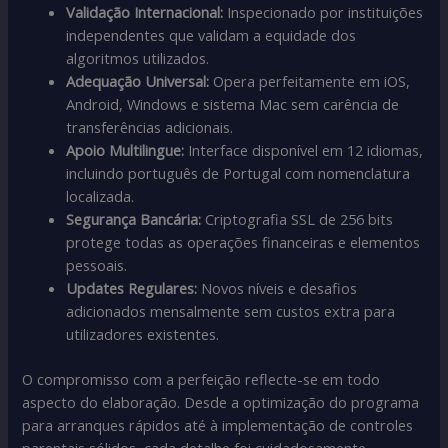
Validação Internacional:
Inspecionado por instituições
independentes que validam a equidade dos
algoritmos utilizados.
Adequação Universal:
Opera perfeitamente em iOS,
Android, Windows e sistema Mac sem carência de
transferências adicionais.
Apoio Multilingue:
Interface disponível em 12 idiomas,
incluindo português de Portugal com nomenclatura
localizada.
Segurança Bancária:
Criptografia SSL de 256 bits
protege todas as operações financeiras e elementos
pessoais.
Updates Regulares:
Novos níveis e desafios
adicionados mensalmente sem custos extra para
utilizadores existentes.
O compromisso com a perfeição reflecte-se em todo
aspecto do elaboração. Desde a optimização do programa
para arranques rápidos até à implementação de controles