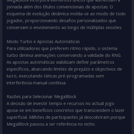
jornada além dos títulos convencionais de apostas. O
esquema de evolução dinâmica molda-se ao modo de todo
jogador, proporcionando desafios personalizados que
conservam o envolvimento ao longo de múltiplas sessões.
Modo Turbo e Apostas Automáticas
Para utilizadores que preferem ritmo rápido, o sistema
turbo diminui animações conservando a validade do RNG.
As apostas automáticas viabilizam definir parâmetros
específicos, abarcando limites de prejuízo e objectivos de
lucro, executando táticas pré-programadas sem
interferência manual contínua.
Razões para Selecionar MegaBlock
A decisão de investir tempo e recursos no actual jogo
apoia-se em benefícios concretos que transcendem o lazer
superficial. Milhões de participantes já descobriram porque
MegaBlock passou a ser referência no nicho.