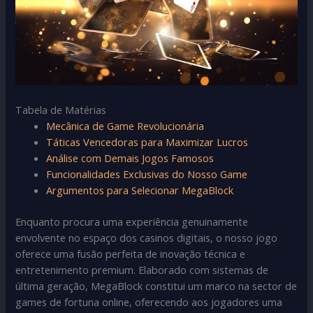
Tabela de Matérias
Mecânica de Game Revolucionária
Táticas Vencedoras para Maximizar Lucros
Análise com Demais Jogos Famosos
Funcionalidades Exclusivas do Nosso Game
Argumentos para Selecionar MegaBlock
Enquanto procura uma experiência genuinamente
envolvente no espaço dos casinos digitais, o nosso jogo
oferece uma fusão perfeita de inovação técnica e
entretenimento premium. Elaborado com sistemas de
última geração, MegaBlock constitui um marco na sector de
games de fortuna online, oferecendo aos jogadores uma