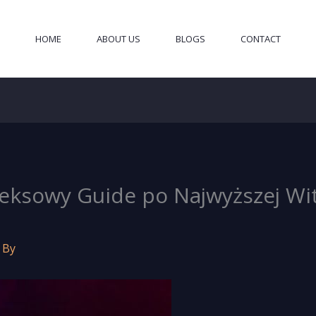
HOME
ABOUT US
BLOGS
CONTACT
eksowy Guide po Najwyższej Wi
 By