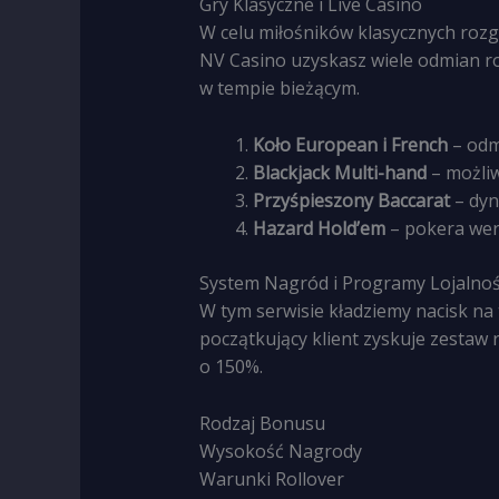
Gry Klasyczne i Live Casino
W celu miłośników klasycznych roz
NV Casino uzyskasz wiele odmian ro
w tempie bieżącym.
Koło European i French
– odm
Blackjack Multi-hand
– możli
Przyśpieszony Baccarat
– dyn
Hazard Hold’em
– pokera wers
System Nagród i Programy Lojalno
W tym serwisie kładziemy nacisk n
początkujący klient zyskuje zestaw
o 150%.
Rodzaj Bonusu
Wysokość Nagrody
Warunki Rollover