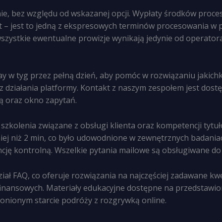
e, bez względu od wskazanej opcji. Wypłaty środków proce
– jest to jedną z ekspresowych terminów procesowania w pe
wszystkie ewentualne prowizje wynikają jedynie od operator
y w tyg przez pełną dzień, aby pomóc w rozwiązaniu jakichk
 działania platformy. Kontakt z naszym zespołem jest dostę
ną oraz okno zapytań.
szkolenia związane z obsługi klienta oraz kompetencji tytu
ej niż 2 min, co było udowodnione w zewnętrznych badani
ę kontrolną. Wszelkie pytania mailowe są obsługiwane do w
ał FAQ, co oferuje rozwiązania na najczęściej zadawane kwe
nansowych. Materiały edukacyjne dostępne na przedstawion
nionym starcie podróży z rozgrywką online.