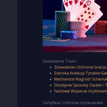
Zestawienie Treści
Zezwolenie i Ochrona Gracza
Szeroka Kolekcja Tytułów G
Mechanizm Nagród i Schemat
Dostępne Sposoby Zasiłań i 
Fachowe Wsparcie Użytkown
Certyfikat i Ochrona Użytkownika