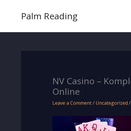
Skip
to
Palm Reading
content
NV Casino – Kompl
Online
Leave a Comment
/
Uncategorized
/