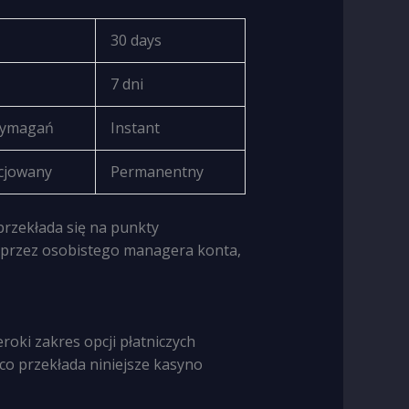
30 days
7 dni
wymagań
Instant
cjowany
Permanentny
przekłada się na punkty
, przez osobistego managera konta,
oki zakres opcji płatniczych
o przekłada niniejsze kasyno