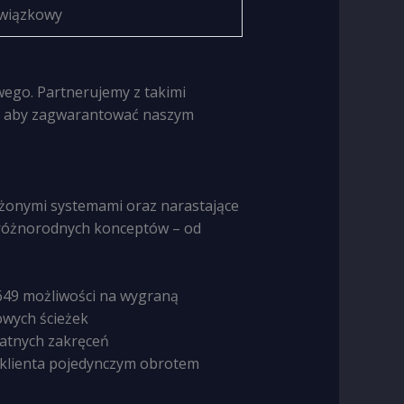
wiązkowy
go. Partnerujemy z takimi
O, aby zagwarantować naszym
ożonymi systemami oraz narastające
 różnorodnych konceptów – od
,649 możliwości na wygraną
wych ścieżek
łatnych zakręceń
s klienta pojedynczym obrotem