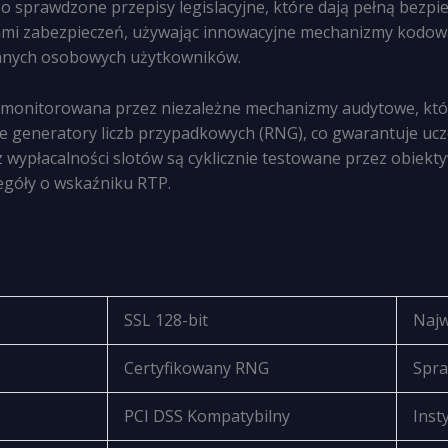
o sprawdzone przepisy legislacyjne, które dają pełną bezpi
mi zabezpieczeń, używając innowacyjne mechanizmy kodowa
 danych osobowych użytkowników.
st monitorowana przez niezależne mechanizmy audytowe, któ
 generatory liczb przypadkowych (RNG), co gwarantuje uc
wypłacalności slotów są cyklicznie testowane przez obiekty
egóły o wskaźniku RTP.
SSL 128-bit
Najw
Certyfikowany RNG
Spr
PCI DSS Kompatybilny
Inst