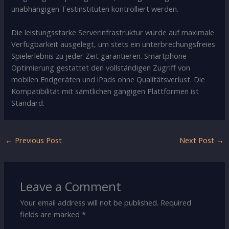
unabhängigen Testinstituten kontrolliert werden.
Die leistungsstarke Serverinfrastruktur wurde auf maximale
Verfügbarkeit ausgelegt, um stets ein unterbrechungsfreies
Spielerlebnis zu jeder Zeit garantieren. Smartphone-
Optimierung gestattet den vollständigen Zugriff von
mobilen Endgeräten und iPads ohne Qualitätsverlust. Die
Kompatibilität mit sämtlichen gängigen Plattformen ist
Standard.
←
Previous Post
Next Post
→
Leave a Comment
Your email address will not be published.
Required
fields are marked
*