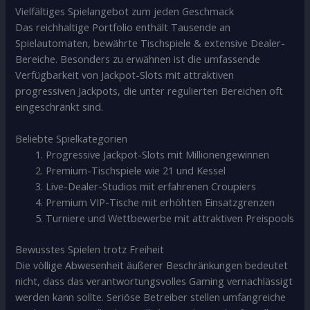
Vielfältiges Spielangebot zum jeden Geschmack
Das reichhaltige Portfolio enthält Tausende an
Spielautomaten, bewährte Tischspiele & extensive Dealer-
Bereiche. Besonders zu erwähnen ist die umfassende
Verfügbarkeit von Jackpot-Slots mit attraktiven
progressiven Jackpots, die unter regulierten Bereichen oft
eingeschränkt sind.
Beliebte Spielkategorien
Progressive Jackpot-Slots mit Millionengewinnen
Premium-Tischspiele wie 21 und Kessel
Live-Dealer-Studios mit erfahrenen Croupiers
Premium VIP-Tische mit erhöhten Einsatzgrenzen
Turniere und Wettbewerbe mit attraktiven Preispools
Bewusstes Spielen trotz Freiheit
Die völlige Abwesenheit äußerer Beschränkungen bedeutet
nicht, dass das verantwortungsvolles Gaming vernachlässigt
werden kann sollte. Seriöse Betreiber stellen umfangreiche