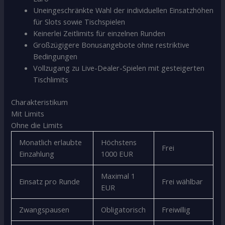
Uneingeschränkte Wahl der individuellen Einsatzhöhen
für Slots sowie Tischspielen
Keinerlei Zeitlimits für einzelnen Runden
Großzügigere Bonusangebote ohne restriktive
Bedingungen
Vollzugang zu Live-Dealer-Spielen mit gesteigerten
Tischlimits
Charakteristikum
Mit Limits
Ohne die Limits
Monatlich erlaubte
Höchstens
Frei
Einzahlung
1000 EUR
Maximal 1
Einsatz pro Runde
Frei wählbar
EUR
Zwangspausen
Obligatorisch
Freiwillig