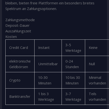
bleiben, bieten freie Plattformen ein besonders breites
Spektrum an Zahlungsoptionen.
Zahlungsmethode
Deposit-Dauer
Auszahlungszeit
Kosten
3-5
Credit Card
Instant
Keine
Werktage
elektronische
0-24
Unmittelbar
Null
Geldbörsen
Stunden
10-30
10 bis 30
Minimal
Crypto
Minuten
Minuten
vorhanden
1 bis 3
3-7
Teils
Banktransfer
Werktage
Werktage
vorhanden