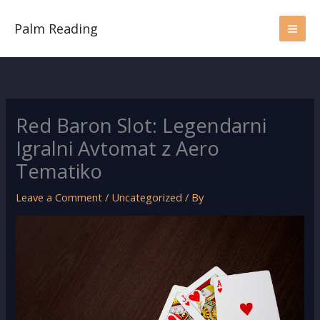
Skip
to
Palm Reading
content
Red Baron Slot: Legendarni
Igralni Avtomat z Aero
Tematiko
Leave a Comment
/
Uncategorized
/ By