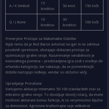
15
A / K Simboli
50 enot
150 točk
kreditov
10
30
Q / J Ikone
100 točk
kreditov
kreditov
Preverjene Pristope za Maksimalne Dobitke
Kljub temu da je Red Baron avtomat na iger in ne zahteva
posebnih spretnosti, obstajajo dokazani pristopi za
optimizacijo igralne sesije. Razumevanje variabilnosti je
esencialnega pomena – predstavljena igra sodi v srednjo do
vrhunsko kategorijo, kar nakazuje, da se pomembnejši
dobitki nastopijo redkeje, vendar so občutno večji.
Upravljanje Proračuna
Svetujemo alokacijo minimalno 50-100 standardnih stav za
enkratno igralno sesijo. To dovoljuje dovolj rotacij, da imate
možnost aktivirate bonus funkcije, ki so verjetnostno ključne
za donosnost. Agresivne kratkotrajne seje velikokrat