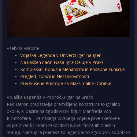
Vsebina vsebine
Vojaška Legenda v Univerzi Iger na Iger
Na kakšen način Naša Igra Deluje v Praksi
Kompleksni Bonusni Mehanizmi in Posebne Funkcije
Pregled Izplačil in Nestanovitnosti
Preizkušene Pristope za Maksimalne Dobitke
Vojaška Legenda v Področju Iger na Srečo
Red Baron predstavlja premišljeno konstruirano igralno
okolje, ki bazira na zgodovinski figuri Manfreda von
Richthofena – nemškega lovskega vojaka prve svetovne
vojne z verificiranim rekordom 80 verificiranih zračnih
побед. Naša igra prenese to legendarno zgodbo v sodobno