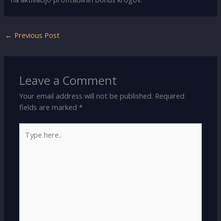
←
Previous Post
Leave a Comment
Your email address will not be published.
Required
fields are marked
*
Type
here..