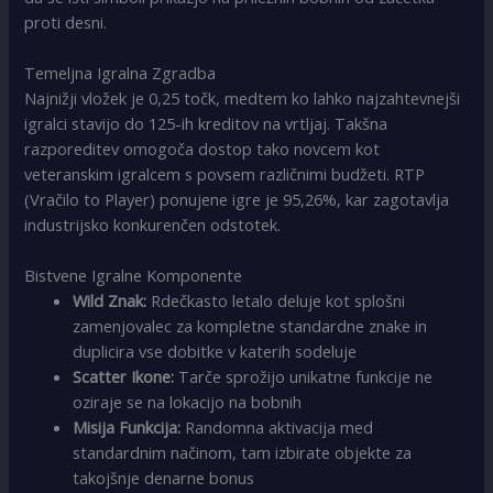
proti desni.
Temeljna Igralna Zgradba
Najnižji vložek je 0,25 točk, medtem ko lahko najzahtevnejši
igralci stavijo do 125-ih kreditov na vrtljaj. Takšna
razporeditev omogoča dostop tako novcem kot
veteranskim igralcem s povsem različnimi budžeti. RTP
(Vračilo to Player) ponujene igre je 95,26%, kar zagotavlja
industrijsko konkurenčen odstotek.
Bistvene Igralne Komponente
Wild Znak:
Rdečkasto letalo deluje kot splošni
zamenjovalec za kompletne standardne znake in
duplicira vse dobitke v katerih sodeluje
Scatter Ikone:
Tarče sprožijo unikatne funkcije ne
oziraje se na lokacijo na bobnih
Misija Funkcija:
Randomna aktivacija med
standardnim načinom, tam izbirate objekte za
takojšnje denarne bonus