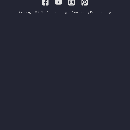
Copyright © 2026 Palm Reading | Powered by Palm Reading