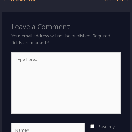
Leave a Comment
Your email address will not be published.
Required
fields are marked
*
Type
here..
Name*
Save my