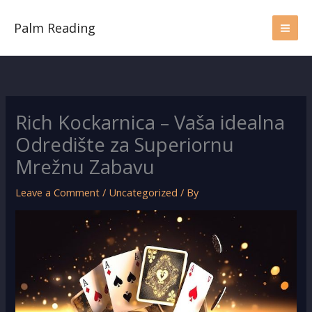
Skip
to
Palm Reading
content
Rich Kockarnica – Vaša idealna
Odredište za Superiornu
Mrežnu Zabavu
Leave a Comment
/
Uncategorized
/ By