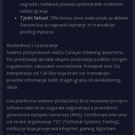
nagrada i cashback ponuda optimiziranih osobnom
načinu igranja
Tjedni Reload:
75% bonus iznos svaki petak za aktivne
članove koji su napravili najmanje tri transakcije
prošlog mjeseca
Bezbednost i Licenciranje
Radimo pod pravnom vlašću Curaçao eGaming autoriteta,
što predstavlja da naše ukupno poslovanje podleže strogim
regulatornim zakonskim normativima. Primijenili smo SSL
enkriptiranje od 128-bita koja brani sve transakcije i
privatne informacije naših dragih igrača od neovlaštenog
ulaza.
Ova platforma redovno prolazi kroz kroz nezavisne provjere
softvera kako bi se osigurala odgovarajuća pravednost
generatora slučajnih numerusa (RNG). Certificirani smo smo
od strane organizacije TST (Technical Systems Testing),
institucije koja provjerava integritet gaming algoritam.