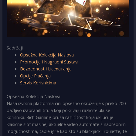
Sadržaji
Opsežna Kolekcija Naslova
Promocije i Nagradni Sustavi
Bezbednost i Licenciranje
Opcije Plaćanja
Servis Korisnicima
Opsežna Kolekcija Naslova
Naša izvrsna platforma čini opsežno okruženje s preko 200
pažljivo izabranih titula koji pokrivaju različite ukuse
korisnika. Rich Gaming pruža različitost koja uključuje
klasične slot mašine, aktuelne video automate s naprednim
mogućnostima, table igre kao što su blackjack i roulette, te