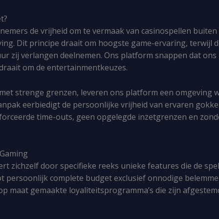
t?
nemers de vrijheid om te vermaak van casinospellen buiten de
ing. Dit principe draait om hoogste game-ervaring, terwijl
duur zij verlangen deelnemen. Ons platform snappen dat on
draait om de entertainmentkeuzes.
s met strenge grenzen, leveren ons platform een omgeving 
pak eerbiedigt de persoonlijke vrijheid van ervaren gokker
forceerde time-outs, geen opgelegde inzetgrenzen en zonde
 Gaming
rt zichzelf door specifieke reeks unieke features die de spe
tot persoonlijk complete budget exclusief onnodige belem
 op maat gemaakte loyaliteitsprogramma’s die zijn afgestem