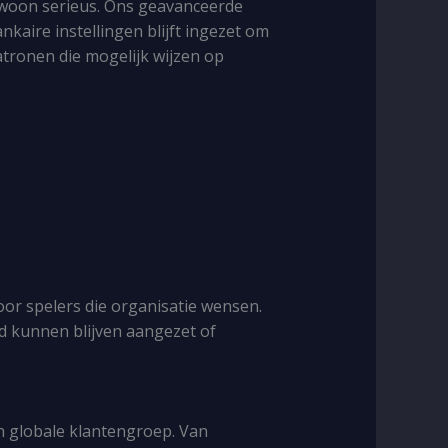
ewoon serieus. Ons geavanceerde
kaire instellingen blijft ingezet om
tronen die mogelijk wijzen op
oor spelers die organisatie wensen.
ijd kunnen blijven aangezet of
n globale klantengroep. Van