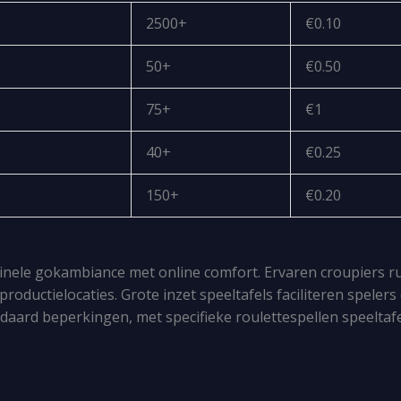
2500+
€0.10
50+
€0.50
75+
€1
40+
€0.25
150+
€0.20
iginele gokambiance met online comfort. Ervaren croupiers r
productielocaties. Grote inzet speeltafels faciliteren spele
andaard beperkingen, met specifieke roulettespellen speeltaf