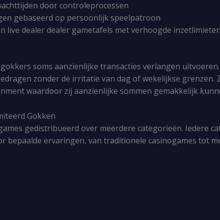
 wachttijden door controleprocessen
en gebaseerd op persoonlijk speelpatroon
n live dealer dealer gametafels met verhoogde inzetlimiete
gokkers soms aanzienlijke transacties verlangen uitvoere
edragen zonder de irritatie van dag of wekelijkse grenzen. 
ainment waardoor zij aanzienlijke sommen gemakkelijk kun
imiteerd Gokken
e games gedistribueerd over meerdere categorieën. Iedere c
oor bepaalde ervaringen, van traditionele casinogames tot 