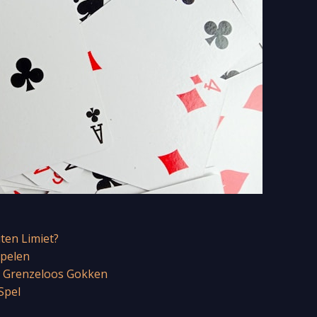
ten Limiet?
Spelen
ij Grenzeloos Gokken
Spel