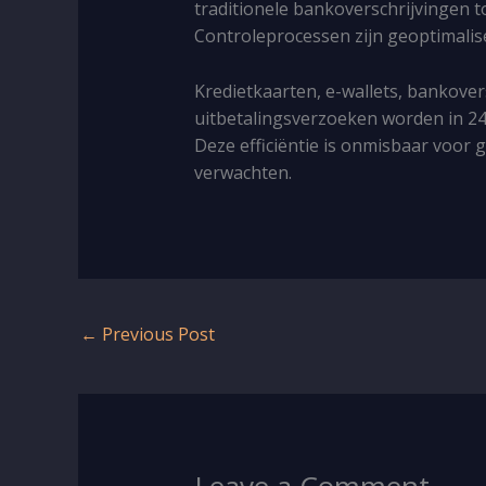
traditionele bankoverschrijvingen to
Controleprocessen zijn geoptimalis
Kredietkaarten, e-wallets, bankove
uitbetalingsverzoeken worden in 24 
Deze efficiëntie is onmisbaar voor 
verwachten.
←
Previous Post
Leave a Comment