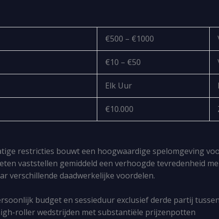
€500 – €1000
€10 – €50
Elk Uur
€10.000
tige restricties bouwt een hoogwaardige spelomgeving voor 
imieten vaststellen gemiddeld een verhoogde tevredenheid me
aar verschillende daadwerkelijke voordelen.
soonlijk budget en sessieduur exclusief derde partij tuss
high-roller wedstrijden met substantiële prijzenpotten