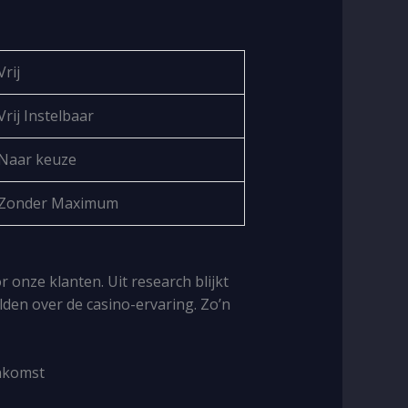
Vrij
Vrij Instelbaar
Naar keuze
Zonder Maximum
onze klanten. Uit research blijkt
lden over de casino-ervaring. Zo’n
enkomst