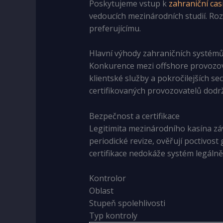
Poskytujeme vstup k
zahraniční cas
vedoucích mezinárodních studií. Roz
preferujícímu.
Hlavní výhody zahraničních systém
Konkurence mezi offshore provozovat
klientské služby a pokročilejších s
certifikovaných provozovatelů dodrž
Bezpečnost a certifikace
Legitimita mezinárodního kasína zá
periodické revize, ověřují poctivos
certifikace nedokáže systém legálně
Kontrolor
Oblast
Stupeň spolehlivosti
Typ kontroly