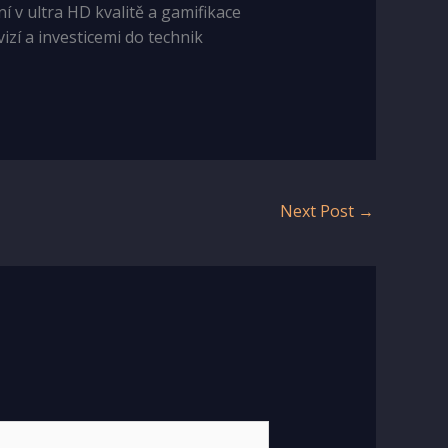
í v ultra HD kvalitě a gamifikace
izí a investicemi do technik
Next Post
→