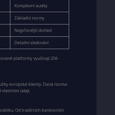
Komplexní audity
Základní normy
Nejpřísnější dohled
Detailní sledování
tované platformy využívají 256-
lužby evropské klienty. Daná norma
vlastními údaji.
ubliku. Od tradičních bankovních