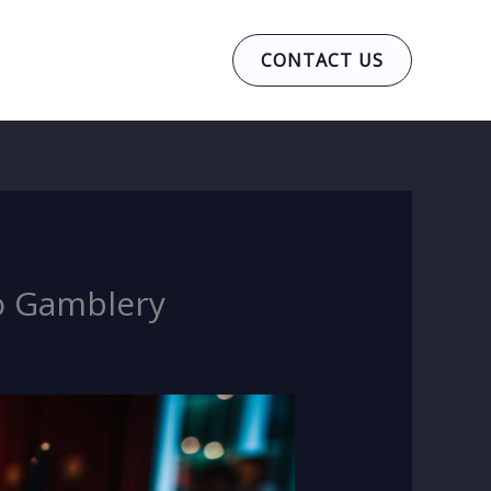
CONTACT US
o Gamblery