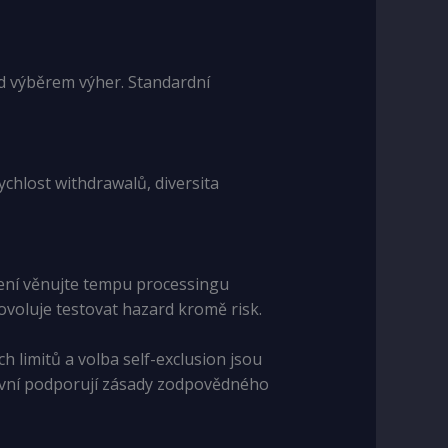
d výběrem výher. Standardní
chlost withdrawalů, diversita
ření věnujte tempu processingu
ovoluje testovat hazard kromě risk.
h limitů a volba self-exclusion jsou
tivní podporují zásady zodpovědného