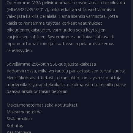
Operoimme MGA peliviranomaisen myöntämällä toimiluvalla
(MGA/B2C/394/2017), mikä edustaa yhtä vaativimmista
valvojista kaikilla pelialalla. Tämä lisenssi varmistaa, jotta
kaikki toimintamme täyttää korkeat vaatimukset
oikeudenmukaisuuden, varmuuden sekä käyttäjien
varjeluksen suhteen. Systemimme auditoivat jatkuvasti
riippumattomat toimijat taatakseen pelaamiskokemus
rehellisyyden.
Sovellamme 256-bitin SSL-suojausta kaikessa
tiedonsiirrossa, mikä vertautuu pankkitasoisen turvallisuutta.
Henkilökohtaiset tietosi ja transaktiot on täysin suojattuja
modernilla kryptaustekniikalla, ei kolmansilla toimijoilla pääse
pääsyä arkaluontoisiin tietoihin.
Maksumenetelmät sekä Kotiutukset
Maksumenetelmä
Sisäänmaksu
Kotiutus
Käsittelyaika