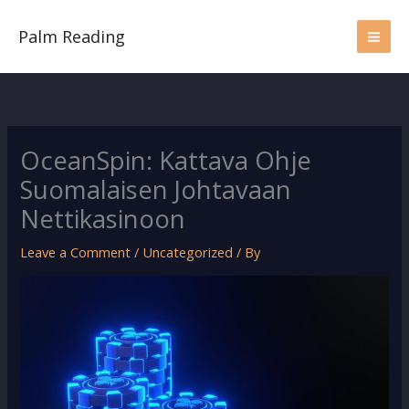
Skip
to
Palm Reading
content
OceanSpin: Kattava Ohje
Suomalaisen Johtavaan
Nettikasinoon
Leave a Comment
/
Uncategorized
/ By