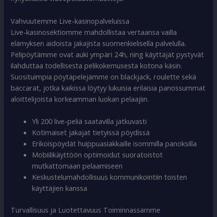
Vahvuutemme Live-kasinopalveluissa
Live-kasinosektiomme mahdollistaa vertaansa vailla
elämyksen aidoista jakajista suomenkielisellä palvelulla.
Pelipöytämme ovat auki ympäri 24h, ning käyttäjät pystyvät
ilahduttaa todellisesta pelikokemusesta kotona käsin.
Suosituimpia pöytäpelejämme on blackjack, roulette sekä
baccarat, jotka kaikissa löytyy lukuisia erilaisia panossummat
aloittelijoista korkeamman luokan pelaajiin.
Yli 200 live-peliä saatavilla jatkuvasti
Kotimaiset jakajat tietyissä pöydissä
Erikoispöydät huippuasiakkaille isommilla panoksilla
Mobiilikäyttöön optimoidut suoratoistot
mutkattomaan pelaamiseen
Keskustelumahdollisuus kommunikointiin toisten
käyttäjien kanssa
Turvallisuus ja Luotettavuus Toiminnassamme