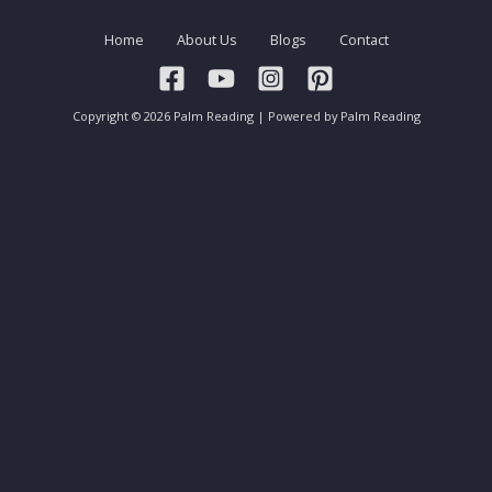
Home
About Us
Blogs
Contact
Copyright © 2026 Palm Reading | Powered by Palm Reading