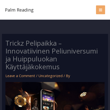
Skip
to
Palm Reading
content
Trickz Pelipaikka –
Innovatiivinen Peliuniversumi
ja Huippuluokan
Käyttäjäkokemus
Leave a Comment
/
Uncategorized
/ By