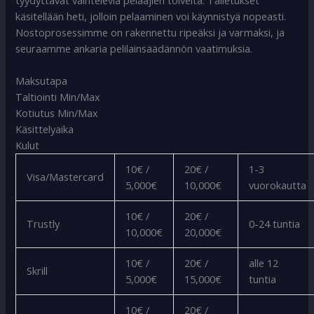
käsitellään heti, jolloin pelaaminen voi käynnistyä nopeasti.
Nostoprosessimme on rakennettu ripeäksi ja varmaksi, ja
seuraamme ankaria pelilainsäädännön vaatimuksia.
Maksutapa
Taltiointi Min/Max
Kotiutus Min/Max
Käsittelyaika
Kulut
10€ /
20€ /
1-3
Visa/Mastercard
5,000€
10,000€
vuorokautta
10€ /
20€ /
Trustly
0-24 tuntia
10,000€
20,000€
10€ /
20€ /
alle 12
Skrill
5,000€
15,000€
tuntia
10€ /
20€ /